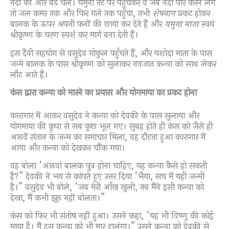
नदी की ओर बढ़ चले। यमुना तट पर पहुँचकर वे जब नदी पार करने लगे
तो जल कमर तक और फिर गले तक पहुँचा, तभी
शेषनाग
प्रकट होकर
बालक के ऊपर अपनी फनों की छाया कर देते हैं और
यमुना माता
स्वयं
श्रीकृष्ण के चरण स्पर्श कर मार्ग बना देती हैं।
इस दैवी सहयोग से वसुदेव गोकुल पहुँचते हैं, और यशोदा माता के पास
जन्मे बालक के पास श्रीकृष्ण को सुलाकर नवजात कन्या को साथ लेकर
लौट आते हैं।
कंस द्वारा कन्या को मारने का प्रयास और योगमाया का प्रकट होना
कारागार में आकर वसुदेव ने कन्या को देवकी के पास सुलाया और
योगमाया की कृपा से सब कुछ भूल गए। सुबह होते ही कंस को जैसे ही
आठवें संतान के जन्म का समाचार मिला, वह दौड़ता हुआ कारागार में
आया और कन्या को देखकर चौंक गया।
वह बोला “आठवां बालक पुत्र होना चाहिए, यह कन्या कैसे हो सकती
है?” देवकी ने भय से कांपते हुए उत्तर दिया “भैया, सच में यही जन्मी
है।” वसुदेव भी बोले, “जब मेरी आँख खुली, तब मैंने इसी कन्या को
देखा, मैं कभी झूठ नहीं बोलता।”
कंस को फिर भी संतोष नहीं हुआ। उसने कहा, “यह भी विष्णु की कोई
माया है। मैं इस कन्या को भी मार डालूंगा।” उसने कन्या को देवकी से