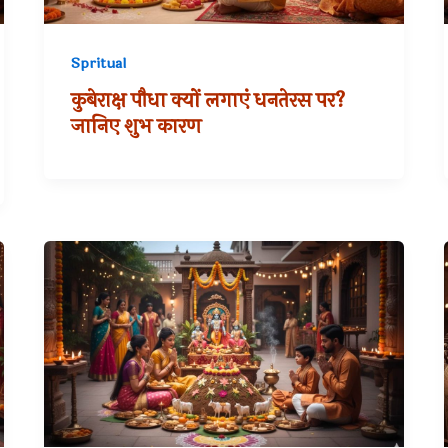
Spritual
कुबेराक्ष पौधा क्यों लगाएं धनतेरस पर?
जानिए शुभ कारण