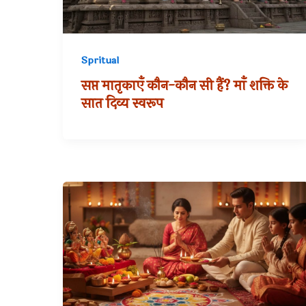
Spritual
सप्त मातृकाएँ कौन-कौन सी हैं? माँ शक्ति के
सात दिव्य स्वरूप