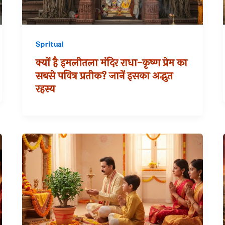
Spritual
क्यों है इमलीतला मंदिर राधा-कृष्ण प्रेम का
सबसे पवित्र प्रतीक? जानें इसका अद्भुत
रहस्य