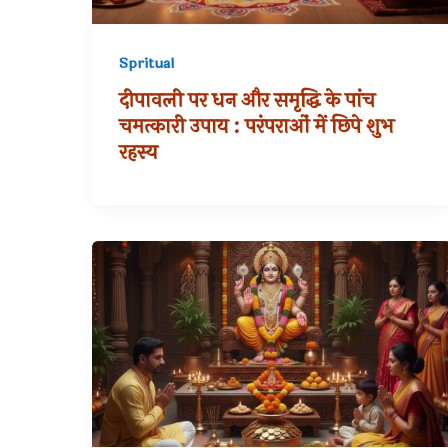
Spritual
दीपावली पर धन और समृद्धि के पांच
चमत्कारी उपाय : परंपराओं में छिपे शुभ
रहस्य